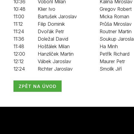
10:36
Vobořil Milan
Kalina Miroslav
10:48
Klier Ivo
Gregov Robert
11:00
Bartušek Jaroslav
Micka Roman
11:12
Filip Dominik
Průša Miroslav
11:24
Dvořák Petr
Routner Martin
11:36
Doležal David
Soukup Jarosla
11:48
Hošťálek Milan
Ha Minh
12:00
Hanzlíček Martin
Petřík Richard
12:12
Vábek Jaroslav
Maurer Petr
12:24
Richter Jaroslav
Smolík Jiří
ZPĚT NA ÚVOD