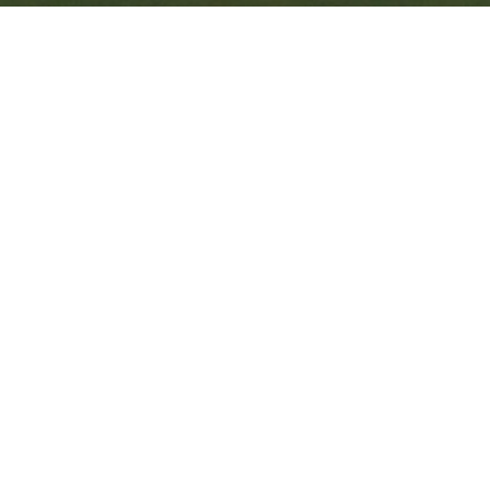
POSLAT ZPRÁVU?
V případě jakýchkoliv dotazů či zpětné
vazby nás neváhejte kdykoliv
kontaktovat.